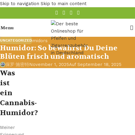
Skip to navigation
Skip to main content
Menu
UNCATEGORIZED
Humidor: So bewahrst Du Deine
Blüten frisch und aromatisch
保罗·施密特
November 1, 2025
Auf September 18, 2025
Was
ist
ein
Cannabis-
Humidor?
Meiner
Erinnerung