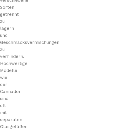
verschiedene
a
e
Sorten
s
n
getrennt
e
d
zu
r
f
ü
lagern
r
und
1
Geschmacksvermischungen
0
zu
0
verhindern.
-
Hochwertige
1
Modelle
2
0
wie
der
Cannador
sind
oft
mit
separaten
Glasgefäßen