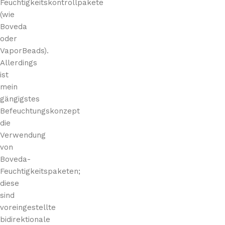
Feuchtigkeitskontrollpakete
(wie
Boveda
oder
VaporBeads).
Allerdings
ist
mein
gängigstes
Befeuchtungskonzept
die
Verwendung
von
Boveda-
Feuchtigkeitspaketen;
diese
sind
voreingestellte
bidirektionale