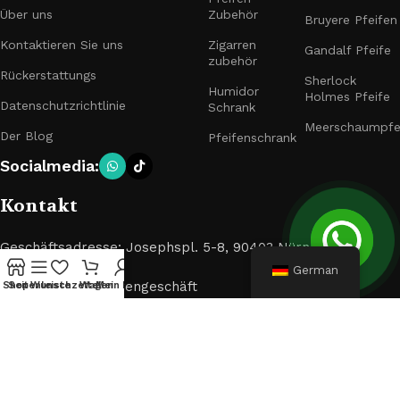
Über uns
Zubehör
Bruyere Pfeifen
Kontaktieren Sie uns
Zigarren
Gandalf Pfeife
zubehör
Rückerstattungs
Sherlock
Humidor
Holmes Pfeife
Datenschutzrichtlinie
Schrank
Meerschaumpfe
Der Blog
Pfeifenschrank
Socialmedia:
Kontakt
Geschäftsadresse: Josephspl. 5-8, 90403 Nürnberg
German
Pfeifen- und Zigarrengeschäft
Shop
Seitenleiste
Wunschzettel
Wagen
Mein Konto
E-Mail: muxiangpipe5@gmail.com
© 2024 Pfeifen und Zigarren. Alle Rechte vorbehalten.