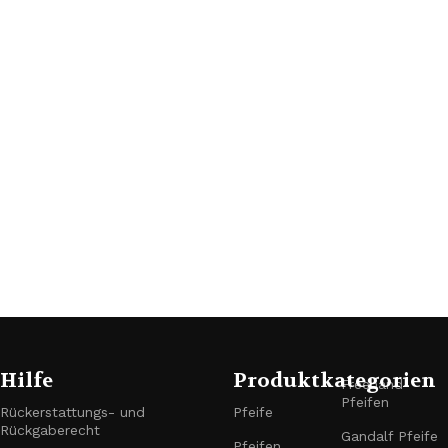
Hilfe
Produktkategorien
Freehand-
Pfeifen
Rückerstattungs- und
Pfeife
Rückgaberecht
Gandalf Pfeife
Pfeifen