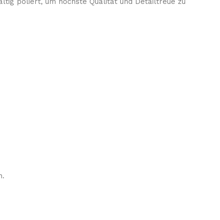
tig poliert, um höchste Qualität und Detailtreue zu
n.