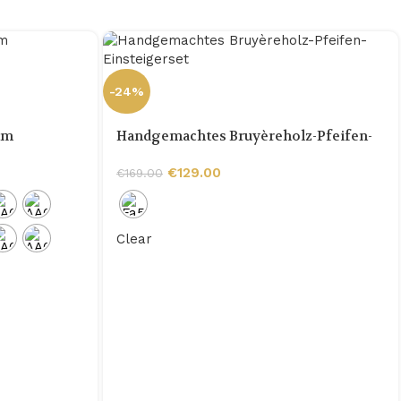
-24%
mm
Handgemachtes Bruyèreholz-Pfeifen-
Einsteigerset
€
129.00
€
169.00
Clear