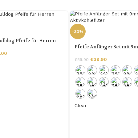
-33%
ulldog Pfeife für Herren
Pfeife Anfänger Set mit 9
Aktivkohlefilter
.00
€
39.90
€
59.90
Clear