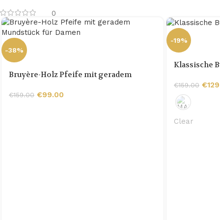
0
-19%
-38%
Klassische B
Bruyère-Holz Pfeife mit geradem
Mundstück für Damen
€
129
€
159.00
€
99.00
€
159.00
Clear