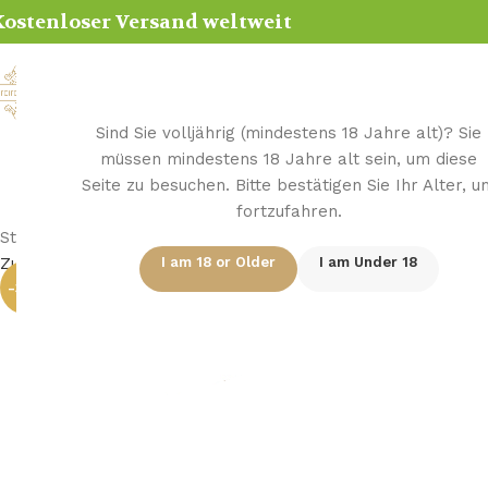
ostenloser Versand weltweit
Hom
Sind Sie volljährig (mindestens 18 Jahre alt)? Sie
müssen mindestens 18 Jahre alt sein, um diese
Seite zu besuchen. Bitte bestätigen Sie Ihr Alter, u
fortzufahren.
Startseite
/
Pfeife
/
Holz Pfeife
/
Bruyere Pfeifen
/
Tabakpfeife A
Zurück zu den Produkten
I am 18 or Older
I am Under 18
-36%