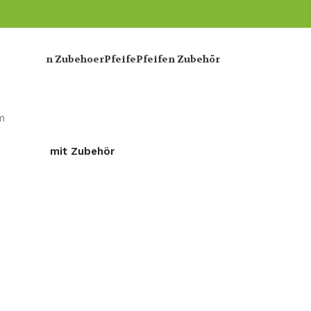
e
Zigarren Zubehoer
Pfeife
Pfeifen Zubehör
m
pfelkopf mit Zubehör