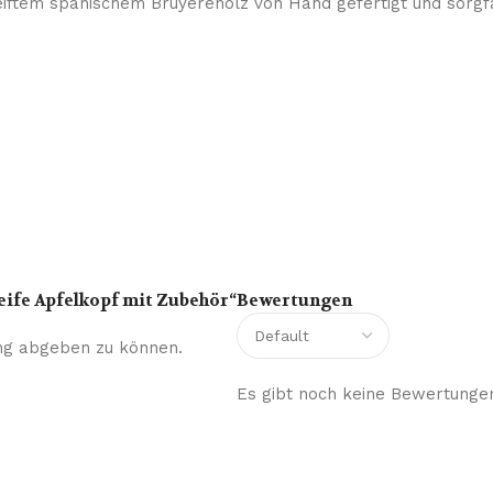
eiftem spanischem Bruyèreholz von Hand gefertigt und sorgfäl
eife Apfelkopf mit Zubehör“
Bewertungen
ng abgeben zu können.
Es gibt noch keine Bewertunge