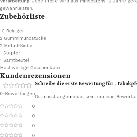
Verarbeitung
: Jede Pfeife wird aus mindestens 12 Jahre ger
gewährleisten.
Zubehörliste
10 Reiniger
2 Gummimundstücke
2 Metall-Siebe
1 Stopfer
1 Samtbeutel
Hochwertige Geschenkbox
Kundenrezensionen
Schreibe die erste Bewertung für „Tabakpf
0-Bewertungen
Du musst
angemeldet
sein, um eine Bewertu
0
0
0
0