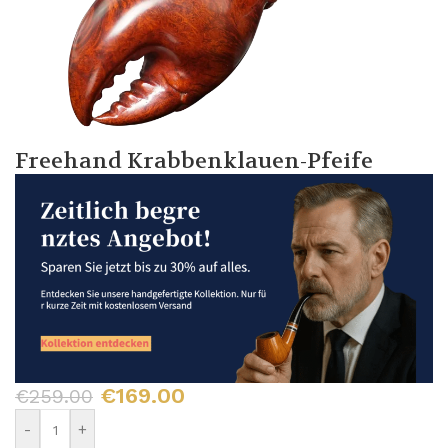
Freehand Krabbenklauen-Pfeife
€
169.00
€
259.00
-
+