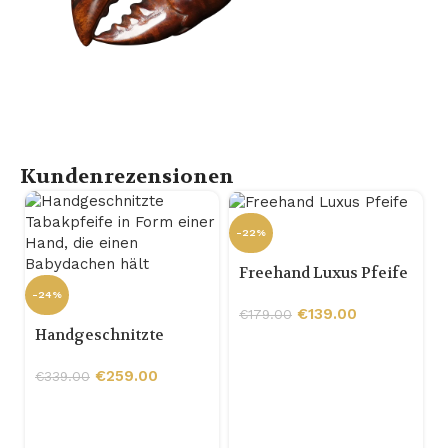
Kundenrezensionen
-22%
Freehand Luxus Pfeife
-24%
€
139.00
€
179.00
Handgeschnitzte
Tabakpfeife in Form
einer Hand, die einen
€
259.00
€
339.00
Babydachen hält
-