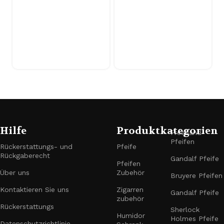
Hilfe
Produktkategorien
Freehand-
Pfeifen
Rückerstattungs- und
Pfeife
Rückgaberecht
Gandalf Pfeife
Pfeifen
Über uns
Zubehör
Bruyere Pfeifen
Kontaktieren Sie uns
Zigarren
Gandalf Pfeife
zubehör
Rückerstattungs
Sherlock
Humidor
Holmes Pfeife
Datenschutzrichtlinie