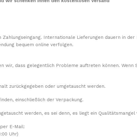
 und wir schenken Ihnen den kostenlosen Versand
 Zahlungseingang. Internationale Lieferungen dauern in der 
ndung bequem online verfolgen.
sen wir, dass gelegentlich Probleme auftreten können. Wenn S
rhalt zurückgegeben oder umgetauscht werden.
nden, einschließlich der Verpackung.
etauscht werden, es sei denn, es liegt ein Qualitätsmangel 
 per E-Mail:
:00 Uhr)