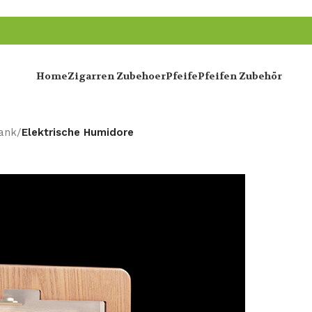
Home
Zigarren Zubehoer
Pfeife
Pfeifen Zubehör
ank
/
Elektrische Humidore