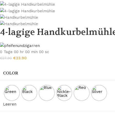
4-lagige Handkurbelmühl
0
Tage
00
hr
00
min
00
sc
€
23.90
€
27.90
COLOR
Leeren