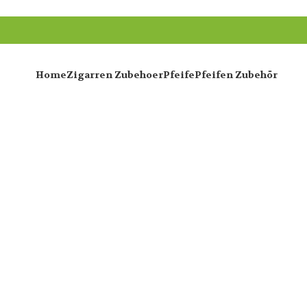
Home
Zigarren Zubehoer
Pfeife
Pfeifen Zubehör