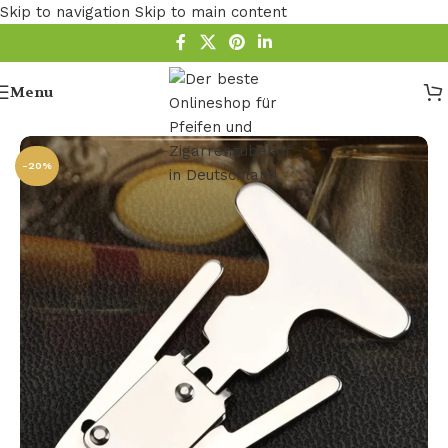
Skip to navigation
Skip to main content
Menu
Startseite
/
Pfeifen Zubehör
/
Pipe Reamer
-20%