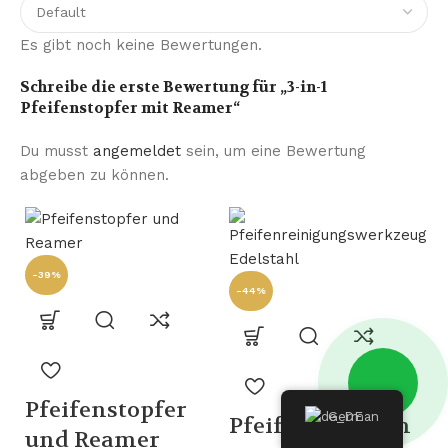
Es gibt noch keine Bewertungen.
Schreibe die erste Bewertung für „3-in-1
Pfeifenstopfer mit Reamer“
Du musst
angemeldet
sein, um eine Bewertung
abgeben zu können.
-39%
-44%
Pfeifenstopfer
German
Pfeifenreinigun
und Reamer