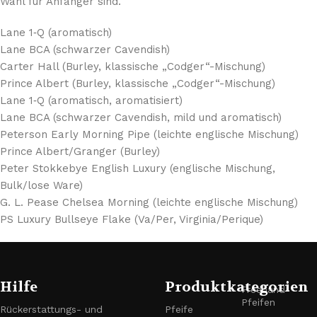
Wahl für Anfänger sind.
Lane 1‑Q (aromatisch)
Lane BCA (schwarzer Cavendish)
Carter Hall (Burley, klassische „Codger“-Mischung)
Prince Albert (Burley, klassische „Codger“-Mischung)
Lane 1‑Q (aromatisch, aromatisiert)
Lane BCA (schwarzer Cavendish, mild und aromatisch)
Peterson Early Morning Pipe (leichte englische Mischung)
Prince Albert/Granger (Burley)
Peter Stokkebye English Luxury (englische Mischung,
Bulk/lose Ware)
G. L. Pease Chelsea Morning (leichte englische Mischung)
PS Luxury Bullseye Flake (Va/Per, Virginia/Perique)
Hilfe
Produktkategorien
Freehand-
Pfeifen
Rückerstattungs- und
Pfeife