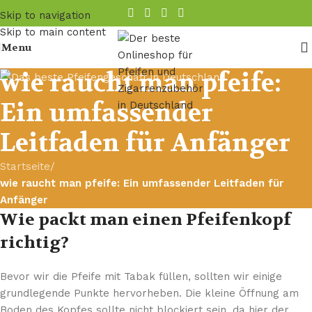
Skip to navigation
Skip to main content
Menu
wie raucht man pfeife:
Ein umfassender
Leitfaden für Anfänger
Startseite
/
wie raucht man pfeife: Ein umfassender Leitfaden für
Anfänger
Wie packt man einen Pfeifenkopf
richtig?
Bevor wir die Pfeife mit Tabak füllen, sollten wir einige
grundlegende Punkte hervorheben. Die kleine Öffnung am
Boden des Kopfes sollte nicht blockiert sein, da hier der