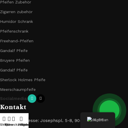
Pfeifen Zubehör
Zigarren zubehör
Humidor Schrank
Pfeifenschrank
Freehand-Pfeifen
Gandalf Pfeife
Bruyere Pfeifen
Gandalf Pfeife
Sherlock Holmes Pfeife
Meerschaumpfeife
Socialmedia:
Kontakt
German
Geschäftsadresse: Josephspl. 5-8, 90403 Nürnberg
Shop
Wunschzettel
Filter
Wagen
Mein Konto