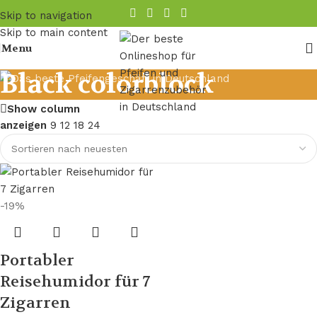
Skip to navigation
Skip to main content
Menu
Black colorblock
Show column
anzeigen
9
12
18
24
-19%
Portabler
Reisehumidor für 7
Zigarren