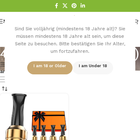
Menu
Sind Sie volljährig (mindestens 18 Jahre alt)? Sie
müssen mindestens 18 Jahre alt sein, um diese
Seite zu besuchen. Bitte bestätigen Sie Ihr Alter,
4-piece gift box set (grey)
um fortzufahren.
Show column
I am 18 or Older
I am Under 18
anzeigen
9
12
18
24