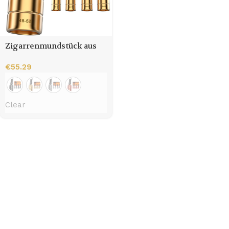
Zigarrenmundstück aus
Metall (für Zigarren mit
Ringmaß 38 bis 58)
€
55.29
Clear