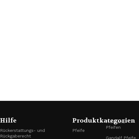
Hilfe
Produktkategorien
Freehand-
Pfeifen
Rückerstattungs- und
Pfeife
Rückgaberecht
Gandalf Pfeife