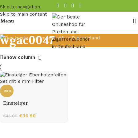
Skip to navigation
Skip to main content
Menu
wgac0047
Show column
-20%
Einsteiger
Ebenholzpfeifen Set mit 9
mm Filter
€
36.90
€
46.00