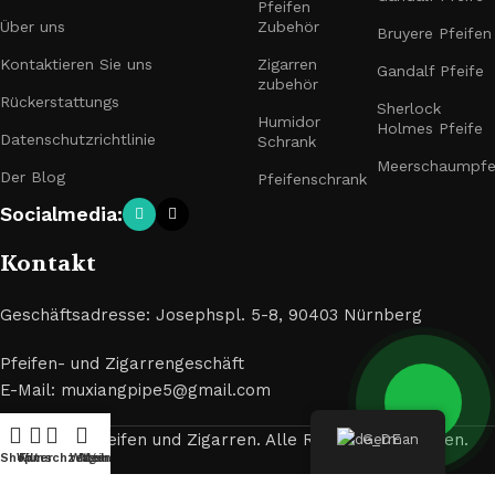
Pfeifen
Über uns
Zubehör
Bruyere Pfeifen
Kontaktieren Sie uns
Zigarren
Gandalf Pfeife
zubehör
Rückerstattungs
Sherlock
Humidor
Holmes Pfeife
Datenschutzrichtlinie
Schrank
Meerschaumpfe
Der Blog
Pfeifenschrank
Socialmedia:
Kontakt
Geschäftsadresse: Josephspl. 5-8, 90403 Nürnberg
Pfeifen- und Zigarrengeschäft
E-Mail: muxiangpipe5@gmail.com
© 2024 Pfeifen und Zigarren. Alle Rechte vorbehalten.
German
Shop
Wunschzettel
Filter
Wagen
Mein Konto