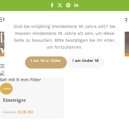
Menu
Sind Sie volljährig (mindestens 18 Jahre alt)? Sie
müssen mindestens 18 Jahre alt sein, um diese
[Free ten-piece set]
Seite zu besuchen. Bitte bestätigen Sie Ihr Alter,
wgac0047
um fortzufahren.
I am 18 or Older
I am Under 18
Show column
-20%
Einsteiger
Ebenholzpfeifen Set mit 9
mm Filter
€
36.90
€
46.00