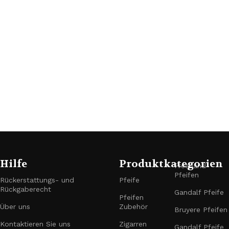
Hilfe
Produktkategorien
Freehand-
Pfeifen
Rückerstattungs- und
Pfeife
Rückgaberecht
Gandalf Pfeife
Pfeifen
Über uns
Zubehör
Bruyere Pfeifen
Kontaktieren Sie uns
Zigarren
Gandalf Pfeife