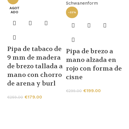
AGOT
ADO
-33%
Pipa de tabaco de
Pipa de brezo a
9 mm de madera
mano alzada en
de brezo tallada a
rojo con forma de
mano con chorro
M
cisne
de arena y burl
d
€
199.00
c
€
299.00
€
179.00
€
259.00
t
L
b
C