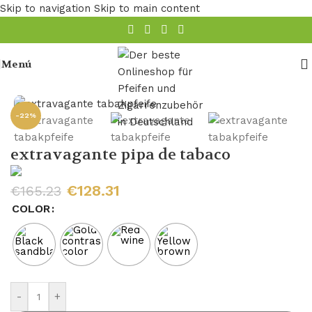
Skip to navigation
Skip to main content
Menú
Inicio
/
Tubería
/
Tubo de madera
/
Tuberías Bruyere
-22%
extravagante pipa de tabaco
€
128.31
€
165.23
COLOR
-
+