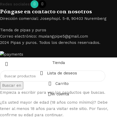
Redes sociales:
Póngase en contacto con nosotros
Dirección comercial: Josephspl. 5-8, 90403 Nuremberg
Tienda de pipas y puros
Correo electrónico: muxiangpipe5@gmail.com
2024 Pipas y puros. Todos los derechos reservados.
Tienda
Lista de deseos
Carrito
Buscar en
Empieza a escribir para ver los productos que buscas.
Mi cuenta
¿Es usted mayor de edad (18 años como mínimo)? Debe
tener al menos 18 años para visitar este sitio. Por favor,
confirme su edad para continuar.