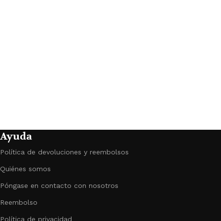
E
a
n
Ayuda
Política de devoluciones y reembolsos
Quiénes somos
Póngase en contacto con nosotros
Reembolso
Política de privacidad