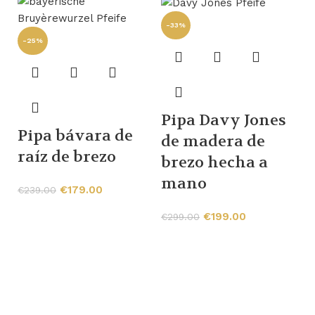
-33%
-25%
Pipa Davy Jones
Pipa bávara de
de madera de
raíz de brezo
brezo hecha a
mano
€
179.00
€
239.00
P
€
199.00
€
299.00
c
e
E