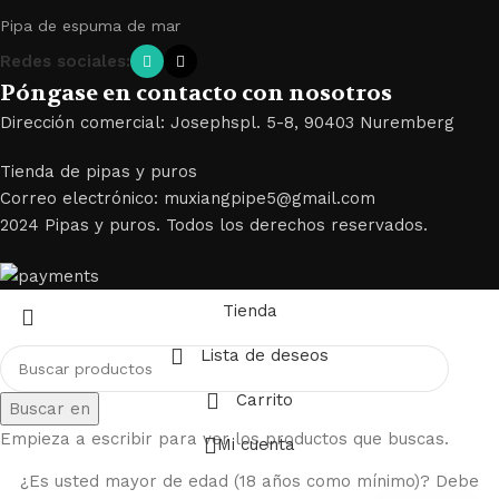
Pipa de espuma de mar
Redes sociales:
Póngase en contacto con nosotros
Dirección comercial: Josephspl. 5-8, 90403 Nuremberg
Tienda de pipas y puros
Correo electrónico: muxiangpipe5@gmail.com
2024 Pipas y puros. Todos los derechos reservados.
Tienda
Lista de deseos
Carrito
Buscar en
Empieza a escribir para ver los productos que buscas.
Mi cuenta
¿Es usted mayor de edad (18 años como mínimo)? Debe