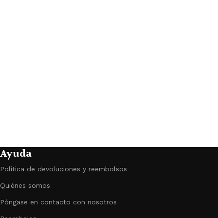
a
n
Ayuda
Política de devoluciones y reembolsos
Quiénes somos
Póngase en contacto con nosotros