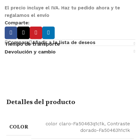
El precio incluye el IVA. Haz tu pedido ahora y te
regalamos el envío
Comparte:
Compara
Añadir a la lista de deseos
Tiempo de transporte
Devolución y cambio
Detalles del producto
color claro-Fa50463q1c1k
,
Contraste
COLOR
dorado-Fa50463h1c1k