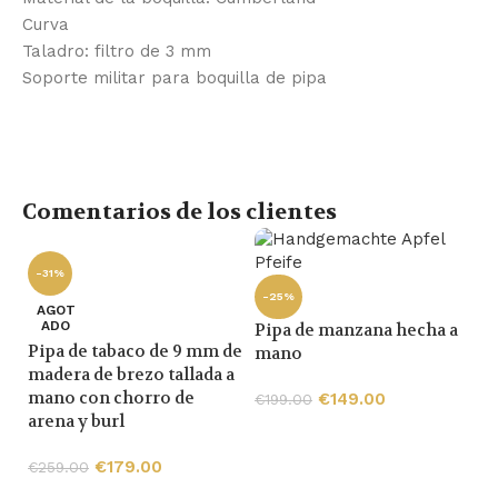
Curva
Taladro: filtro de 3 mm
Soporte militar para boquilla de pipa
Comentarios de los clientes
-31%
-25%
AGOT
ADO
Pipa de manzana hecha a
Pipa de tabaco de 9 mm de
mano
madera de brezo tallada a
mano con chorro de
€
149.00
€
199.00
arena y burl
€
179.00
€
259.00
-