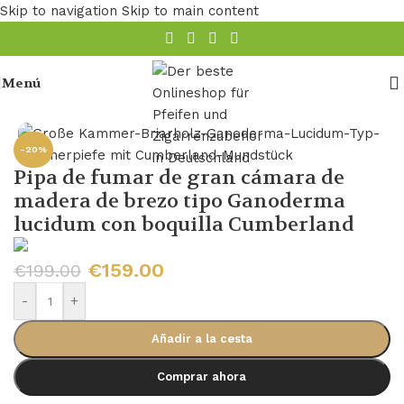
Skip to navigation
Skip to main content
Menú
Inicio
/
Tubería
-20%
Pipa de fumar de gran cámara de
madera de brezo tipo Ganoderma
lucidum con boquilla Cumberland
€
159.00
€
199.00
-
+
Añadir a la cesta
Comprar ahora