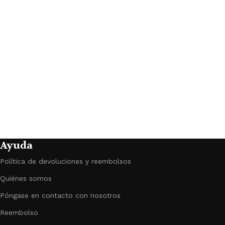
Pi
b
€
Ayuda
Política de devoluciones y reembolsos
Quiénes somos
Póngase en contacto con nosotros
Reembolso