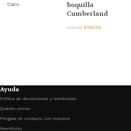
b
boquilla
Claro
Cumberland
€
€
159.00
€
199.00
Ayuda
Política de devoluciones y reembolsos
Quiénes somos
Póngase en contacto con nosotros
Reembolso