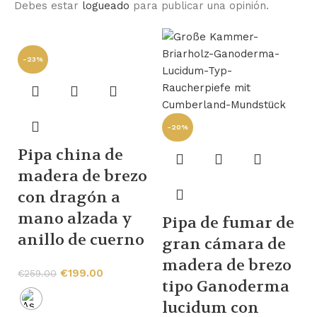
Debes estar
logueado
para publicar una opinión.
-23%
-20%
Pipa china de
madera de brezo
-
con dragón a
mano alzada y
Pipa de fumar de
anillo de cuerno
gran cámara de
madera de brezo
P
€
199.00
€
259.00
tipo Ganoderma
d
lucidum con