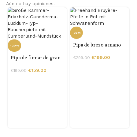
Aún no hay opiniones.
-33%
Pipa de brezo a mano
-20%
alzada en rojo con
Pipa de fumar de gran
forma de cisne
€
199.00
€
299.00
cámara de madera de
brezo tipo Ganoderma
€
159.00
€
199.00
lucidum con boquilla
Cumberland