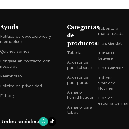
Ayuda
Categorías
Tuberías a
mano alzada
de
Política de devoluciones y
reembolsos
productos
Pipa Gandalf
Quiénes somos
Tubería
Tuberías
Bruyere
Póngase en contacto con
Accesorios
nosotros
para tuberías
Pipa Gandalf
Reembolso
Accesorios
Tubería
para puros
Sherlock
Política de privacidad
Holmes
Armario
El blog
humidificador
Pipa de
espuma de mar
Armario para
tubos
Redes sociales: