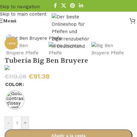
Skip to navigation
Skip to main content
Menú
Inicio
/
Tubería
/
Tubo de madera
/
Tuberías Bruyere
-23%
Tubería Big Ben Bruyere
€
91.38
€
119.08
COLOR
-
+
Añadir a la cesta