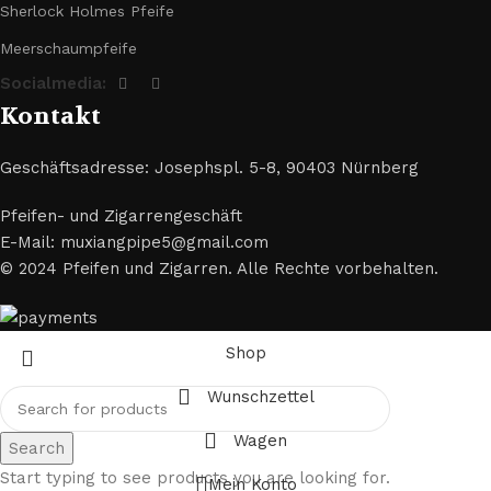
Sherlock Holmes Pfeife
Meerschaumpfeife
Socialmedia:
Kontakt
Geschäftsadresse: Josephspl. 5-8, 90403 Nürnberg
Pfeifen- und Zigarrengeschäft
E-Mail: muxiangpipe5@gmail.com
© 2024 Pfeifen und Zigarren. Alle Rechte vorbehalten.
Shop
Wunschzettel
Wagen
Search
Start typing to see products you are looking for.
Mein Konto