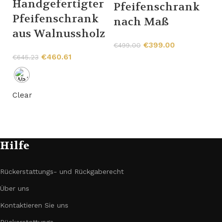
Handgefertigter
Pfeifenschrank
Pfeifenschrank
nach Maß
aus Walnussholz
€
399.00
€
499.00
€
460.61
€
645.23
G
P
Clear
€
Hilfe
Rückerstattungs- und Rückgaberecht
Über uns
Kontaktieren Sie uns