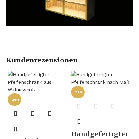
Kundenrezensionen
-20%
-29%
Handgefertigter
-