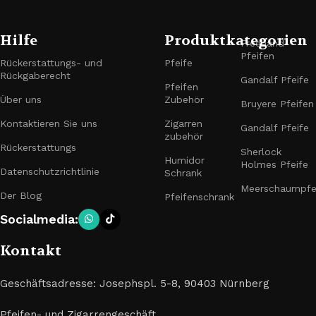
Hilfe
Produktkategorien
Freehand-
Pfeifen
Rückerstattungs- und
Pfeife
Rückgaberecht
Gandalf Pfeife
Pfeifen
Über uns
Zubehör
Bruyere Pfeifen
Kontaktieren Sie uns
Zigarren
Gandalf Pfeife
zubehör
Rückerstattungs
Sherlock
Humidor
Holmes Pfeife
Datenschutzrichtlinie
Schrank
Meerschaumpfe
Der Blog
Pfeifenschrank
Socialmedia:
Kontakt
Geschäftsadresse: Josephspl. 5-8, 90403 Nürnberg
Pfeifen- und Zigarrengeschäft