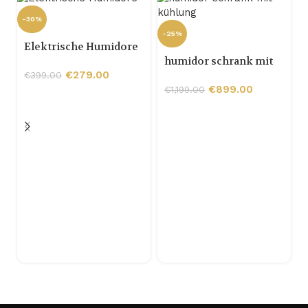
-30%
-25%
Elektrische Humidore
humidor schrank mit
kühlung
€
279.00
€
399.00
€
899.00
€
1,199.00
-