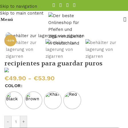
Skip to navigation
Skip to main content
Menú
cio
/
recipientes para guardar puros
/
Humidificador de puros
-53%
recipientes para guardar puros
€
49.90
-
€
53.90
COLOR
-
+