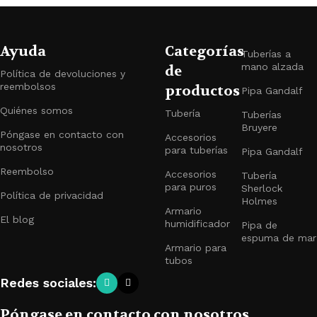
Ayuda
Categorías
Tuberías a
mano alzada
de
Política de devoluciones y
reembolsos
productos
Pipa Gandalf
Quiénes somos
Tubería
Tuberías
Bruyere
Póngase en contacto con
Accesorios
nosotros
para tuberías
Pipa Gandalf
Reembolso
Accesorios
Tubería
para puros
Sherlock
Política de privacidad
Holmes
Armario
El blog
humidificador
Pipa de
espuma de mar
Armario para
tubos
Redes sociales:
Póngase en contacto con nosotros