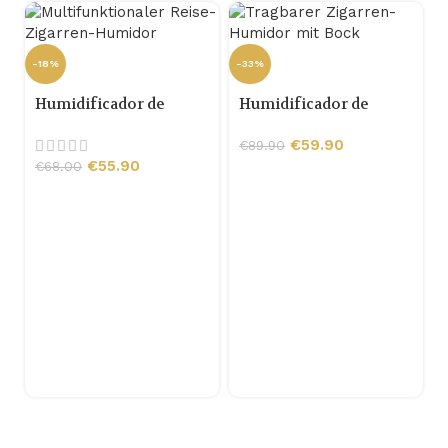
-18%
-33%
Humidificador de
Humidificador de
puros de viaje
puros portátil con
multifunción
soporte
€
59.90
€
89.90
€
55.90
€
68.00
-