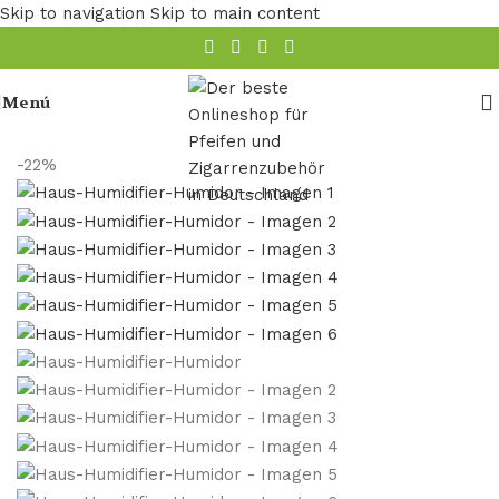
Skip to navigation
Skip to main content
Menú
cio
/
recipientes para guardar puros
/
Humidificador de puros
-22%