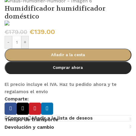
Humidificador humidificador
doméstico
€
139.00
€
179.00
-
+
Añadir a la cesta
Comprar ahora
El precio incluye el IVA. Haz tu pedido ahora y te
regalamos el envío
Comparte:
Compara
Añadir a la lista de deseos
Tiempo de transporte
Devolución y cambio