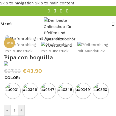
Skip to navigation
Skip to main content
Menú
Inicio
/
Tubo en blanco
-34%
Pipa con boquilla
€
43.90
€
67.00
COLOR
-
+