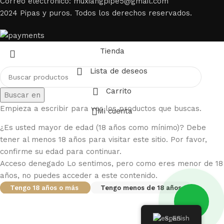
Correo electrónico: muxiangpipe5@gmail.com
2024 Pipas y puros. Todos los derechos reservados.
Tienda
Lista de deseos
Carrito
Buscar en
Empieza a escribir para ver los productos que buscas.
Mi cuenta
¿Es usted mayor de edad (18 años como mínimo)? Debe
tener al menos 18 años para visitar este sitio. Por favor,
confirme su edad para continuar.
Acceso denegado Lo sentimos, pero como eres menor de 18
años, no puedes acceder a este contenido.
Tengo 18 años o más
Tengo menos de 18 años
Spanish