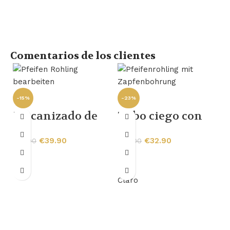
Comentarios de los clientes
-15%
-23%
Mecanizado de
Tubo ciego con
tubos en
mortaja
€
39.90
€
32.90
€
47.00
€
43.00
bruto（9mm）
-
Claro
P
i
€
m